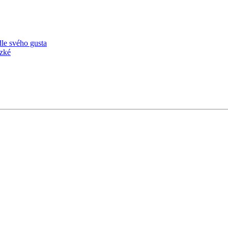
dle svého gusta
ízké