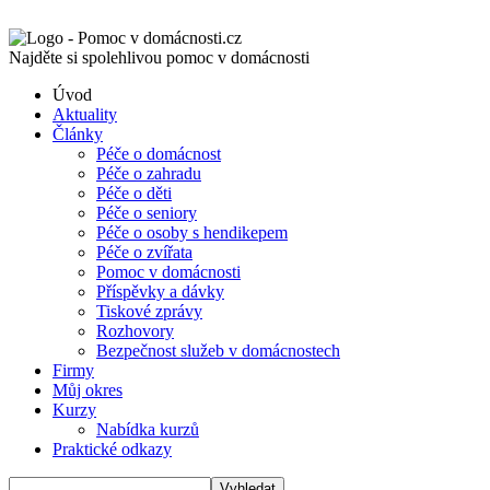
Najděte si spolehlivou pomoc v domácnosti
Úvod
Aktuality
Články
Péče o domácnost
Péče o zahradu
Péče o děti
Péče o seniory
Péče o osoby s hendikepem
Péče o zvířata
Pomoc v domácnosti
Příspěvky a dávky
Tiskové zprávy
Rozhovory
Bezpečnost služeb v domácnostech
Firmy
Můj okres
Kurzy
Nabídka kurzů
Praktické odkazy