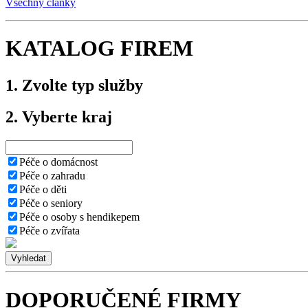
Všechny články
KATALOG FIREM
1.
Zvolte typ služby
2.
Vyberte kraj
Péče o domácnost
Péče o zahradu
Péče o děti
Péče o seniory
Péče o osoby s hendikepem
Péče o zvířata
DOPORUČENÉ FIRMY