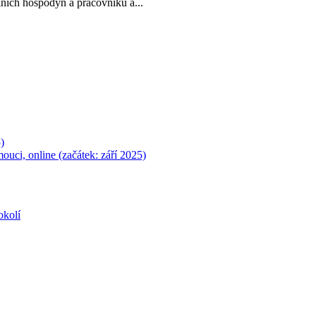
ních hospodyň a pracovníků a...
)
ouci, online (začátek: září 2025)
okolí