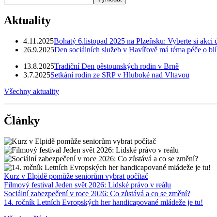
Aktuality
4.11.2025
Bohatý 6.listopad 2025 na Plzeňsku: Vyberte si akci 
26.9.2025
Den sociálních služeb v Havířově má téma péče o bl
13.8.2025
Tradiční Den pěstounských rodin v Brně
3.7.2025
Setkání rodin ze SRP v Hluboké nad Vltavou
Všechny aktuality
Články
Kurz v Elpidě pomůže seniorům vybrat počítač
Filmový festival Jeden svět 2026: Lidské právo v reálu
Sociální zabezpečení v roce 2026: Co zůstává a co se změní?
14. ročník Letních Evropských her handicapované mládeže je tu!