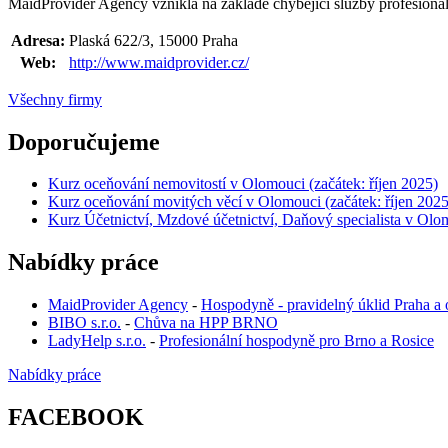
MaidProvider Agency vznikla na základě chybějící služby profesionál
Adresa:
Plaská 622/3, 15000 Praha
Web:
http://www.maidprovider.cz/
Všechny firmy
Doporučujeme
Kurz oceňování nemovitostí v Olomouci (začátek: říjen 2025)
Kurz oceňování movitých věcí v Olomouci (začátek: říjen 2025
Kurz Účetnictví, Mzdové účetnictví, Daňový specialista v Olom
Nabídky práce
MaidProvider Agency
-
Hospodyně - pravidelný úklid Praha a 
BIBO s.r.o.
-
Chůva na HPP BRNO
LadyHelp s.r.o.
-
Profesionální hospodyně pro Brno a Rosice
Nabídky práce
FACEBOOK