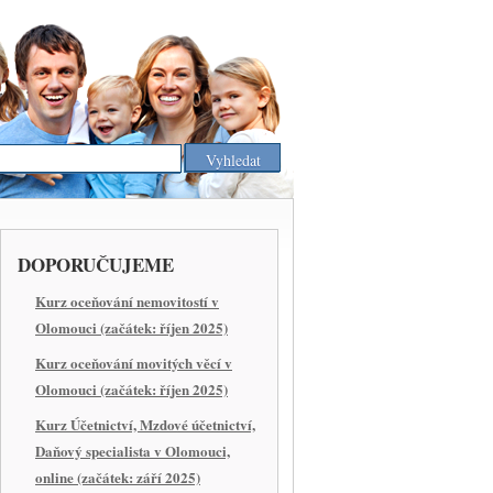
DOPORUČUJEME
Kurz oceňování nemovitostí v
Olomouci (začátek: říjen 2025)
Kurz oceňování movitých věcí v
Olomouci (začátek: říjen 2025)
Kurz Účetnictví, Mzdové účetnictví,
Daňový specialista v Olomouci,
online (začátek: září 2025)