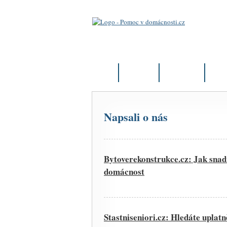
Úvod
Aktuality
Články
Firm
Napsali o nás
Bytoverekonstrukce.cz: Jak snadn
domácnost
Stastniseniori.cz: Hledáte uplatn