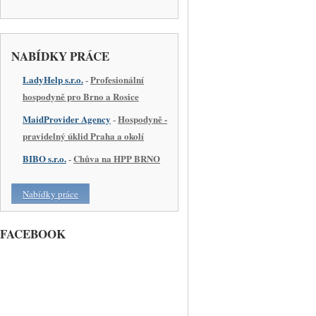
NABÍDKY PRÁCE
LadyHelp s.r.o.
Profesionální
-
hospodyně pro Brno a Rosice
MaidProvider Agency
Hospodyně -
-
pravidelný úklid Praha a okolí
BIBO s.r.o.
Chůva na HPP BRNO
-
Nabídky práce
FACEBOOK