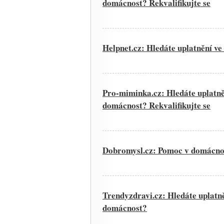
domácnost? Rekvalifikujte se
Helpnet.cz: Hledáte uplatnění v
Pro-miminka.cz: Hledáte uplatně
domácnost? Rekvalifikujte se
Dobromysl.cz: Pomoc v domácno
Trendyzdravi.cz: Hledáte uplatně
domácnost?