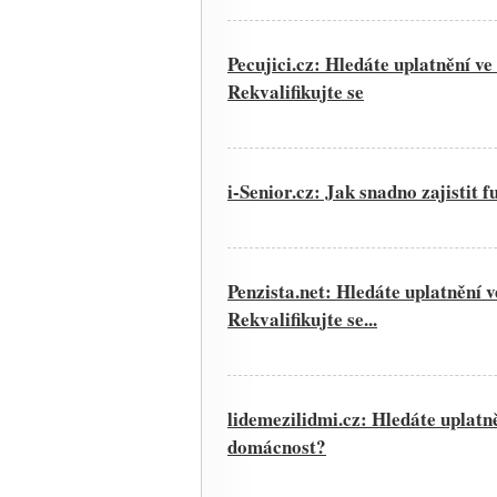
Pecujici.cz: Hledáte uplatnění v
Rekvalifikujte se
i-Senior.cz: Jak snadno zajistit
Penzista.net: Hledáte uplatnění 
Rekvalifikujte se...
lidemezilidmi.cz: Hledáte uplatn
domácnost?