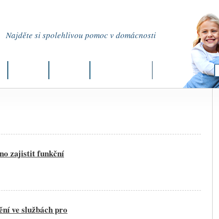
Najděte si spolehlivou pomoc v domácnosti
y
Můj okres
Kurzy
Praktické odkazy
o zajistit funkční
ění ve službách pro