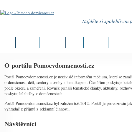
Najděte si spolehlivou
Úvod
Aktuality
Články
Firmy
Můj okres
Kurzy
O portálu Pomocvdomacnosti.cz
Portál Pomocvdomacnosti.cz je nezávislé informační médium, které se zamě
o domácnost, děti, seniory a osoby s hendikepem. Čtenářům poskytuje kata
podle okresu a zaměření. Rovněž přináší tematické články, aktuality, rozhov
poskytující služby v domácnostech.
Portál Pomocvdomacnosti.cz byl založen 6.6.2012. Portál je provozován jako
výhradně z příjmů z reklamní činnosti.
Návštěvníci