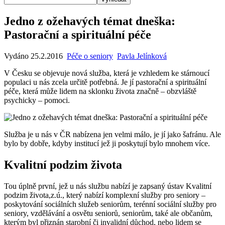
Jedno z ožehavých témat dneška:
Pastorační a spirituální péče
Vydáno 25.2.2016
Péče o seniory
Pavla Jelínková
V Česku se objevuje nová služba, která je vzhledem ke stárnoucí
populaci u nás zcela určitě potřebná. Je jí pastorační a spirituální
péče, která může lidem na sklonku života značně – obzvláště
psychicky – pomoci.
Služba je u nás v ČR nabízena jen velmi málo, je jí jako šafránu. Ale
bylo by dobře, kdyby institucí jež ji poskytují bylo mnohem více.
Kvalitní podzim života
Tou úplně první, jež u nás službu nabízí je zapsaný ústav Kvalitní
podzim života,z.ú., který nabízí komplexní služby pro seniory –
poskytování sociálních služeb seniorům, terénní sociální služby pro
seniory, vzdělávání a osvětu seniorů, seniorům, také ale občanům,
kterým byl přiznán starobní či invalidní důchod, nebo lidem se