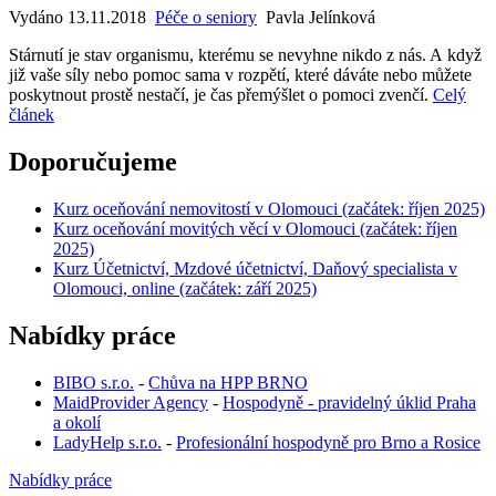
Vydáno 13.11.2018
Péče o seniory
Pavla Jelínková
Stárnutí je stav organismu, kterému se nevyhne nikdo z nás. A když
již vaše síly nebo pomoc sama v rozpětí, které dáváte nebo můžete
poskytnout prostě nestačí, je čas přemýšlet o pomoci zvenčí.
Celý
článek
Doporučujeme
Kurz oceňování nemovitostí v Olomouci (začátek: říjen 2025)
Kurz oceňování movitých věcí v Olomouci (začátek: říjen
2025)
Kurz Účetnictví, Mzdové účetnictví, Daňový specialista v
Olomouci, online (začátek: září 2025)
Nabídky práce
BIBO s.r.o.
-
Chůva na HPP BRNO
MaidProvider Agency
-
Hospodyně - pravidelný úklid Praha
a okolí
LadyHelp s.r.o.
-
Profesionální hospodyně pro Brno a Rosice
Nabídky práce