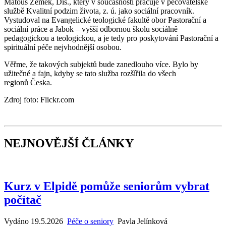
Matouš Zemek, Dis., který v současnosti pracuje v pečovatelské
službě Kvalitní podzim života, z. ú. jako sociální pracovník.
Vystudoval na Evangelické teologické fakultě obor Pastorační a
sociální práce a Jabok – vyšší odbornou školu sociálně
pedagogickou a teologickou, a je tedy pro poskytování Pastorační a
spirituální péče nejvhodnější osobou.
Věřme, že takových subjektů bude zanedlouho více. Bylo by
užitečné a fajn, kdyby se tato služba rozšířila do všech
regionů Česka.
Zdroj foto: Flickr.com
NEJNOVĚJŠÍ ČLÁNKY
Kurz v Elpidě pomůže seniorům vybrat
počítač
Vydáno 19.5.2026
Péče o seniory
Pavla Jelínková