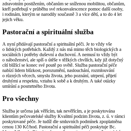
zdravotním postižením, občanům se sníženou mobilitou, občanům,
kteří potřebují v průběhu své rekonvalescence pomoc další osoby,
i rodinám, kterým se narodily současně 3 a více dětí, a to do 4 let
jejich věku.
Pastorační a spirituální služba
A nyní přidávají pastorační a spirituální péči. Je to vždy vše
o lidských potřebách. Každý z nás má mimo těch biologických a
sociálních i potřeby duševní a duchovní. A nemusí to vždy být
o náboženství, ale spíš o útěše v těžkých chvílích, kdy již dotyčný
cítí blížící se konec své poutě po světě. Služba pastorační péče
nabízí lidem blízkost, porozumění, naslouchání, rozmlouvání
o různých věcech, smyslu života, jeho poznání, utrpení, přijetí
druhými a respektu, vztahu k sobě a k druhým. A také otázky
umírání a posmrtného života.
Pro všechny
Služba je určena jak věřícím, tak nevěřícím, a je poskytována
klientům pečovatelské služby Kvalitní podzim života, z. ú. v rámci
poskytované péče. Je tudíž dle smluvních podmínek zpoplatněna
cenou 130 Kč/hod. Pastorační a spirituální péči poskytuje Bc.