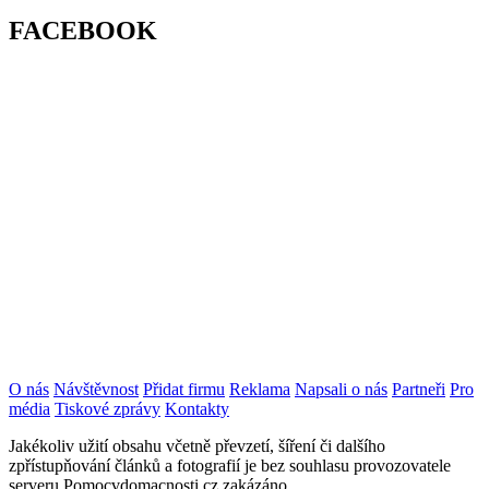
FACEBOOK
O nás
Návštěvnost
Přidat firmu
Reklama
Napsali o nás
Partneři
Pro
média
Tiskové zprávy
Kontakty
Jakékoliv užití obsahu včetně převzetí, šíření či dalšího
zpřístupňování článků a fotografií je bez souhlasu provozovatele
serveru Pomocvdomacnosti.cz zakázáno.