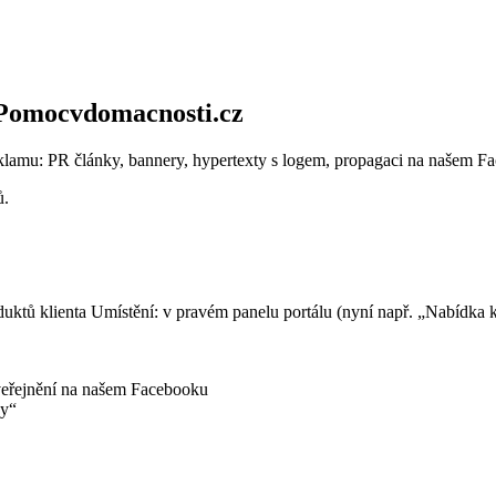
 Pomocvdomacnosti.cz
lamu: PR články, bannery, hypertexty s logem, propagaci na našem F
ů.
uktů klienta Umístění: v pravém panelu portálu (nyní např. „Nabídka 
zveřejnění na našem Facebooku
ky“