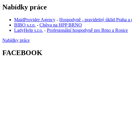
Nabídky práce
MaidProvider Agency
-
Hospodyně - pravidelný úklid Praha a 
BIBO s.r.o.
-
Chůva na HPP BRNO
LadyHelp s.r.o.
-
Profesionální hospodyně pro Brno a Rosice
Nabídky práce
FACEBOOK