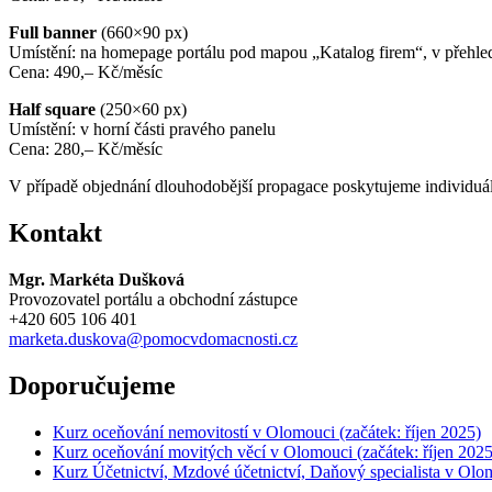
Full banner
(660×90 px)
Umístění: na homepage portálu pod mapou „Katalog firem“, v přehled
Cena: 490,– Kč/měsíc
Half square
(250×60 px)
Umístění: v horní části pravého panelu
Cena: 280,– Kč/měsíc
V případě objednání dlouhodobější propagace poskytujeme individuá
Kontakt
Mgr. Markéta Dušková
Provozovatel portálu a obchodní zástupce
+420 605 106 401
marketa.duskova@
pomocvdomacnosti.cz
Doporučujeme
Kurz oceňování nemovitostí v Olomouci (začátek: říjen 2025)
Kurz oceňování movitých věcí v Olomouci (začátek: říjen 2025
Kurz Účetnictví, Mzdové účetnictví, Daňový specialista v Olom