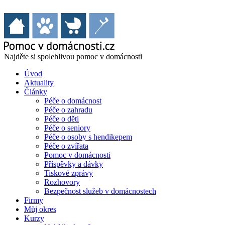
Najděte si spolehlivou pomoc v domácnosti
Úvod
Aktuality
Články
Péče o domácnost
Péče o zahradu
Péče o děti
Péče o seniory
Péče o osoby s hendikepem
Péče o zvířata
Pomoc v domácnosti
Příspěvky a dávky
Tiskové zprávy
Rozhovory
Bezpečnost služeb v domácnostech
Firmy
Můj okres
Kurzy