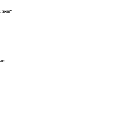
 firem“
are