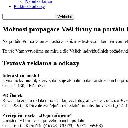
Nabídka kurzů
Praktické odkazy
Možnost propagace Vaší firmy na portálu
Na portálu Pomocvdomacnosti.cz nabízíme textovou i bannerovou rek
To vše Vám vytvoříme na míru a dle Vašich individuálních požadavk
Textová reklama a odkazy
Interaktivní modul
Dynamický modul, který zobrazuje aktuální nabídku služeb nebo prod
Cena: 1 130,– Kč/měsíc
PR článek
Rozsah běžného redakčního článku, vč. fotografií, videa, odkazů + 
Cena: 980,– Kč/trvale zveřejněno v redakčním obsahu v sekci „Člán
Zveřejnění v sekci „Doporučujeme“
Umístění v horní části pravého panelu portálu
Cena: 690,– Kč/měsíc (
AKCE: 10 900,– Kč/12 měsíců
)