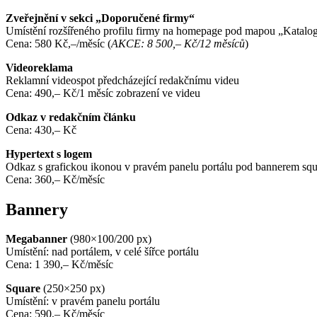
Zveřejnění v sekci „Doporučené firmy“
Umístění rozšířeného profilu firmy na homepage pod mapou „Katalog
Cena: 580 Kč,–/měsíc (
AKCE: 8 500,– Kč/12 měsíců
)
Videoreklama
Reklamní videospot předcházející redakčnímu videu
Cena: 490,– Kč/1 měsíc zobrazení ve videu
Odkaz v redakčním článku
Cena: 430,– Kč
Hypertext s logem
Odkaz s grafickou ikonou v pravém panelu portálu pod bannerem squ
Cena: 360,– Kč/měsíc
Bannery
Megabanner
(980×100/200 px)
Umístění: nad portálem, v celé šířce portálu
Cena: 1 390,– Kč/měsíc
Square
(250×250 px)
Umístění: v pravém panelu portálu
Cena: 590,– Kč/měsíc