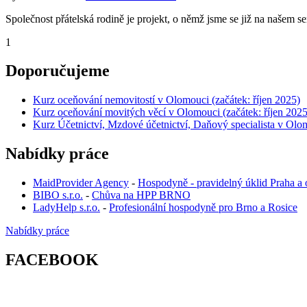
Společnost přátelská rodině je projekt, o němž jsme se již na našem s
1
Doporučujeme
Kurz oceňování nemovitostí v Olomouci (začátek: říjen 2025)
Kurz oceňování movitých věcí v Olomouci (začátek: říjen 2025
Kurz Účetnictví, Mzdové účetnictví, Daňový specialista v Olom
Nabídky práce
MaidProvider Agency
-
Hospodyně - pravidelný úklid Praha a 
BIBO s.r.o.
-
Chůva na HPP BRNO
LadyHelp s.r.o.
-
Profesionální hospodyně pro Brno a Rosice
Nabídky práce
FACEBOOK