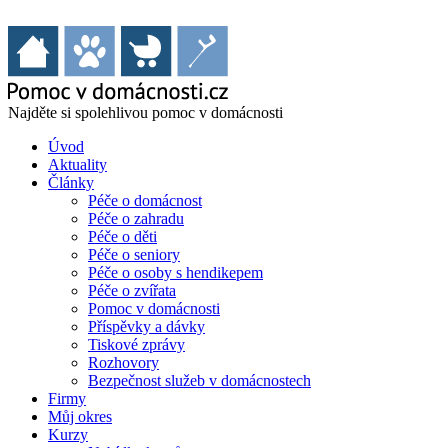
Najděte si spolehlivou pomoc v domácnosti
Úvod
Aktuality
Články
Péče o domácnost
Péče o zahradu
Péče o děti
Péče o seniory
Péče o osoby s hendikepem
Péče o zvířata
Pomoc v domácnosti
Příspěvky a dávky
Tiskové zprávy
Rozhovory
Bezpečnost služeb v domácnostech
Firmy
Můj okres
Kurzy