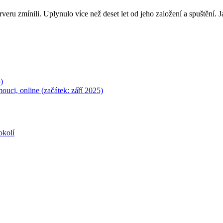
erveru zmínili. Uplynulo více než deset let od jeho založení a spuštění.
)
ouci, online (začátek: září 2025)
okolí