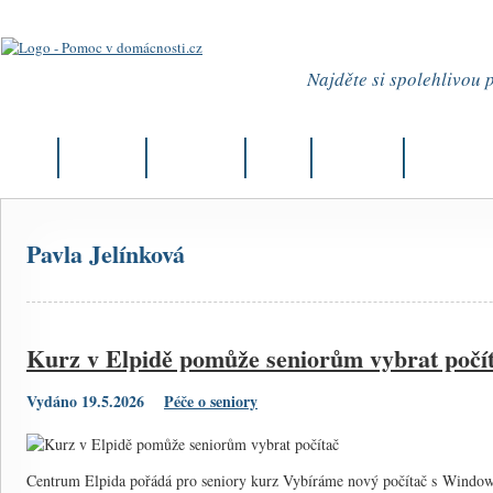
Najděte si spolehlivou
Úvod
Aktuality
Články
Firmy
Můj okres
Kurzy
Pavla Jelínková
Kurz v Elpidě pomůže seniorům vybrat počí
Vydáno 19.5.2026
Péče o seniory
Centrum Elpida pořádá pro seniory kurz Vybíráme nový počítač s Window