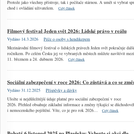
Protože jako všechny přístroje, tak i počítače stárnou. A umět si vybrat sp
chod i ovládání uživatelem.
Celý článek
Filmový festival Jeden svět 2026: Lidské právo v reálu
Vydáno 14.3.2026
Péče o osoby s hendikepem
Mezinárodní filmový festival o lidských právech Jeden svět pokračuje dal
ročníkem. Po celém Česku jej ve vybraných městech můžete navštívit mez
11. březnem a 24. dubnem 2026.
Celý článek
Sociální zabezpečení v roce 2026: Co zůstává a co se změ
Vydáno 31.12.2025
Příspěvky a dávky
Uložte si nejdůležitější údaje platné pro sociální zabezpečení v roce
2026. Přehled obsahuje základní informace a změny týkající se důchodové
i nemocenského pojištění. Víte, co je pro rok 2026…
Celý článek
Bohatý 6.listopad 2025 na Plzeňsku: Vyberte si akci dle