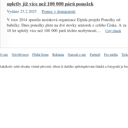
upletly již více než 100 000 párů ponožek
Vydáno 23.2.2025
Pomoc v domácnosti
V roce 2014 spustila nezisková organizace Elpida projekt Ponožky od
babičky. Dnes ponožky plete na dvě stovky seniorek z celého Česka. A za
10 let upletly více než 100 000 párů těchto nezbytností,…
Celý článek
O nás
Návštěvnost
Přidat firmu
Reklama
Napsali o nás
Partneři
Pro média
Tisk
Jakékoliv užití obsahu včetně převzetí, šíření či dalšího zpřístupňování článků a fotografií j