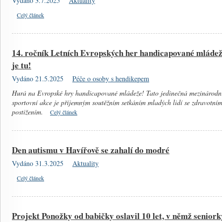
Vydáno 3.7.2025
Aktuality
Celý článek
14. ročník Letních Evropských her handicapované mláde
je tu!
Vydáno 21.5.2025
Péče o osoby s hendikepem
Hurá na Evropské hry handicapované mládeže! Tato jedinečná mezinárodn
sportovní akce je příjemným soutěžním setkáním mladých lidí se zdravotní
postižením.
Celý článek
Den autismu v Havířově se zahalí do modré
Vydáno 31.3.2025
Aktuality
Celý článek
Projekt Ponožky od babičky oslavil 10 let, v němž seniork