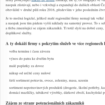
naopak zůstávají, nebo i vzkvétají a expandují do dalších oblastí Č
obzvláště v druhé půli roku 2016, především v jeho posledním čtvrt
Je to možná logické, jelikož malé regionální firmy nemají tak velké 
a naopak jsou tím pádem vyšší náklady na samotný provoz. To s s
a třeba zmenšující se zájem zákazníků. Ti totiž slyší na dobré ceny, 
doplňkové služby.
A ty dokáží firmy s pokrytím služeb ve více regionech
volba termínu i času závozu
výnos do patra ke dveřím bytu
malé poplatky za dovoz
nákup od určité ceny nulové
širší sortiment potravin, ovoce, zeleniny, masa, uzenin
sortiment nepotravinových produktů (drogerie, školní potřeby, k
domácí mazlíčky, tabákové výrobky, dárkové zboží, kuchyňské pot
Zájem ze strany potencionálních zákazníků