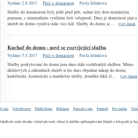
Vydáno 2.8.2017
Péče o domácnost
Pavla Jelínková
Služby do domácnosti byly ještě před pěti, sedmi lety dost neznámým
pojmem, s minimálním využitím širší veřejnosti. Dnes je skutečnost jiná a
služeb do domu využívá stále více lidí. Služby do domu se…
Celý článek
Kuchař do domu - nově se rozvíjející služba
Vydáno 5.5.2017
Péče o domácnost
Pavla Jelínková
Služby poskytované do domu jsou dnes stále rozšířenější službou. Mimo
úklidových a zahradních služeb si lze dnes objednat nákup do domu,
kadeřnické, kosmetické a manikérní služby, donášku léků či…
Celý článek
O nás
Návštěvnost
Přidat firmu
Reklama
Napsali o nás
Partneři
Pro média
Tisk
Jakékoliv užití obsahu včetně převzetí, šíření či dalšího zpřístupňování článků a fotografií j