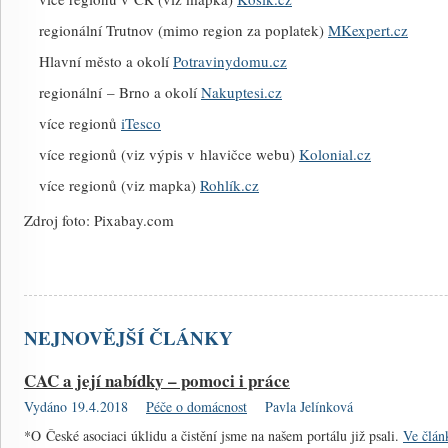
regionální Trutnov (mimo region za poplatek)
MKexpert.cz
Hlavní město a okolí
Potravinydomu.cz
regionální – Brno a okolí
Nakuptesi.cz
více regionů
iTesco
více regionů (viz výpis v hlavičce webu)
Kolonial.cz
více regionů (viz mapka)
Rohlík.cz
Zdroj foto: Pixabay.com
NEJNOVĚJŠÍ ČLÁNKY
CAC a její nabídky – pomoci i práce
Vydáno 19.4.2018
Péče o domácnost
Pavla Jelínková
*O České asociaci úklidu a čistění jsme na našem portálu již psali.
Ve člán