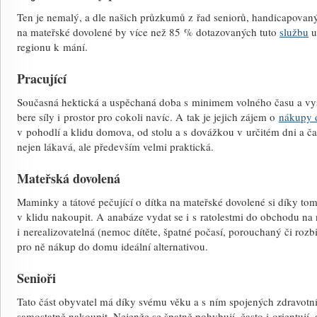
Ten je nemalý, a dle našich průzkumů z řad seniorů, handicapovaný
na mateřské dovolené by více než 85 % dotazovaných tuto
službu
u
regionu k mání.
Pracující
Současná hektická a uspěchaná doba s minimem volného času a v
bere síly i prostor pro cokoli navíc. A tak je jejich zájem o
nákupy 
v pohodlí a klidu domova, od stolu a s dovážkou v určitém dni a č
nejen lákavá, ale především velmi praktická.
Mateřská dovolená
Maminky a tátové pečující o dítka na mateřské dovolené si díky tom
v klidu nakoupit. A anabáze vydat se i s ratolestmi do obchodu na n
i nerealizovatelná (nemoc dítěte, špatné počasí, porouchaný či rozb
pro ně nákup do domu ideální alternativou.
Senioři
Tato část obyvatel má díky svému věku a s ním spojených zdravotních
samostatně nakoupit. Nejenže se špatně pohybují, často i orientují,