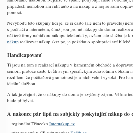
případech nemohou ani řídit auto a na nákup a z něj se sami dopra
pomocí.
Nevýhodu této skupiny lidí je, že si často (ale není to pravidlo) ner
s počítači a internetem, čímž jsou pro ně nákupy do domu realizova
některé firmy nabídkou nákupu telefonicky, ovšem tato služba je k
nákup
realizovat nákup skrz pc, je požádat o spolupráci své blízké, 
Handicapovaní
Ti jsou na tom s realizací nákupu v kamenném obchodě a dopravou
senioři, protože často kvůli svým specifickým zdravotním obtížím 
rozdílem, že počítačová gramotnost je u nich velmi vysoká. Pro h
ideální službou.
A tak je zřejmé, že o nákupy do domu je zvýšený zájem. Věřme tedy,
bude přibývat.
A nakonec pár tipů na subjekty poskytující nákup do
regionální Třinecko
Internakup.cz
více regionů v ČR (viz mapka)
Košík.cz