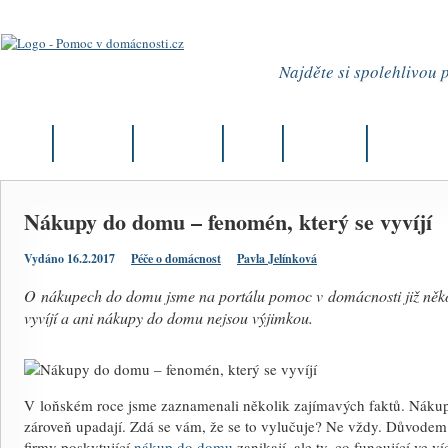
Najděte si spolehlivou
Úvod
Aktuality
Články
Firmy
Můj okres
Kurzy
Nákupy do domu – fenomén, který se vyvíjí
Vydáno 16.2.2017
Péče o domácnost
Pavla Jelínková
O nákupech do domu jsme na portálu pomoc v domácnosti již několi
vyvíjí a ani nákupy do domu nejsou výjimkou.
V loňském roce jsme zaznamenali několik zajímavých faktů. Náku
zároveň upadají. Zdá se vám, že se to vylučuje? Ne vždy. Důvodem 
firmy poskytující
nákup do domu
zanikají, ale ty, co fungující ve v