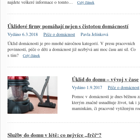
najdete veškeré informace o tomto…
Celý článek
Úklidové firmy pomáhají nejen s čistotou domácností
Vydáno 6.3.2018
Péče o domácnost
Pavla Jelínková
Úklid domácnosti je pro mnohé náročnou kategorií. V presu pracovních
povinností, péče o děti a domácnost již nezbývá ani moc času ani sil. Co
s tím?
Celý článek
Úklid do domu – vývoj v čase
Vydáno 1.9.2017
Péče o domácnost
Pomoc v domácnosti je dnes běžnou zále
kterým značně usnadňuje život, tak 
maminkám, či pracovně vytíženým r
Služby do domu v létě: co nejvíce „frčí“?