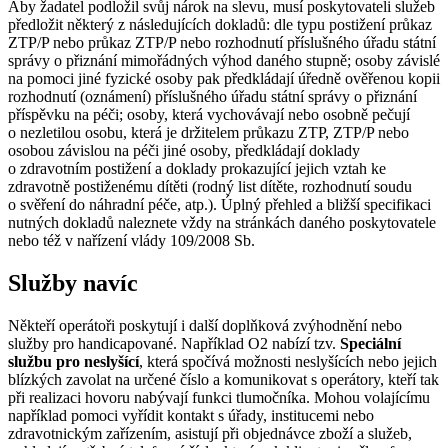
Aby žadatel podložil svůj nárok na slevu, musí poskytovateli služeb
předložit některý z následujících dokladů: dle typu postižení průkaz
ZTP/P nebo průkaz ZTP/P nebo rozhodnutí příslušného úřadu státní
správy o přiznání mimořádných výhod daného stupně; osoby závislé
na pomoci jiné fyzické osoby pak předkládají úředně ověřenou kopii
rozhodnutí (oznámení) příslušného úřadu státní správy o přiznání
příspěvku na péči; osoby, která vychovávají nebo osobně pečují
o nezletilou osobu, která je držitelem průkazu ZTP, ZTP/P nebo
osobou závislou na péči jiné osoby, předkládají doklady
o zdravotním postižení a doklady prokazující jejich vztah ke
zdravotně postiženému dítěti (rodný list dítěte, rozhodnutí soudu
o svěření do náhradní péče, atp.). Úplný přehled a bližší specifikaci
nutných dokladů naleznete vždy na stránkách daného poskytovatele
nebo též v nařízení vlády 109/2008 Sb.
Služby navíc
Někteří operátoři poskytují i další doplňková zvýhodnění nebo
služby pro handicapované. Například O2 nabízí tzv.
Speciální
službu pro neslyšící
, která spočívá možnosti neslyšících nebo jejich
blízkých zavolat na určené číslo a komunikovat s operátory, kteří tak
při realizaci hovoru nabývají funkci tlumočníka. Mohou volajícímu
například pomoci vyřídit kontakt s úřady, institucemi nebo
zdravotnickým zařízením, asistují při objednávce zboží a služeb,