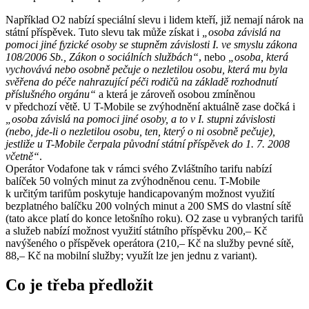
Například O2 nabízí speciální slevu i lidem kteří, již nemají nárok na
státní příspěvek. Tuto slevu tak může získat i
„osoba závislá na
pomoci jiné fyzické osoby se stupněm závislosti I. ve smyslu zákona
108/2006 Sb., Zákon o sociálních službách“
, nebo
„osoba, která
vychovává nebo osobně pečuje o nezletilou osobu, která mu byla
svěřena do péče nahrazující péči rodičů na základě rozhodnutí
příslušného orgánu“
a která je zároveň osobou zmíněnou
v předchozí větě. U T-Mobile se zvýhodnění aktuálně zase dočká i
„osoba závislá na pomoci jiné osoby, a to v I. stupni závislosti
(nebo, jde-li o nezletilou osobu, ten, který o ni osobně pečuje),
jestliže u T-Mobile čerpala původní státní příspěvek do 1. 7. 2008
včetně“
.
Operátor Vodafone tak v rámci svého Zvláštního tarifu nabízí
balíček 50 volných minut za zvýhodněnou cenu. T-Mobile
k určitým tarifům poskytuje handicapovaným možnost využití
bezplatného balíčku 200 volných minut a 200 SMS do vlastní sítě
(tato akce platí do konce letošního roku). O2 zase u vybraných tarifů
a služeb nabízí možnost využití státního příspěvku 200,– Kč
navýšeného o příspěvek operátora (210,– Kč na služby pevné sítě,
88,– Kč na mobilní služby; využít lze jen jednu z variant).
Co je třeba předložit