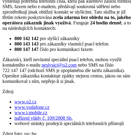
vyhledají potřebná telefonní čísla, která pak klientovi zašlou formou
SMS, faxem nebo e-mailem, předávají soukromá sdělení nebo
zprostředkují jinak obtížný kontakt se slyšícími. Tato služba je již
třetím rokem poskytována
zcela zdarma bez ohledu na to, jakého
operátora zákazník jinak využívá
. Funguje
24 hodin denně
, a to
na následujících kontaktech:
800 142 142
pro slyšící zákazníky
800 143 143
pro zákazníky vlastnící psací telefon
800 147 147
číslo pro komunikaci faxem
Zákazníci, kteří nevlastní speciální psací telefon, mohou využít
kontaktního e-mailu
neslysici@
o2.com
nebo SMS na číslo
722 147 147 (odchozí SMS je zpoplatněna dle tarifu zákazníka).
Operátor zákazníka kontaktuje zpátky stejnou cestou, jakou on sám
komunikoval s ním, nepřeje-li si jinak.
Zdroj:
www.o2.cz
www.vodafone.cz
www.t-mobile.cz
nařízení vlády č. 109/2008 Sb.
webové stránky prodejců speciálních telefonních přístrojů
Zdroj foto: sxc.hu