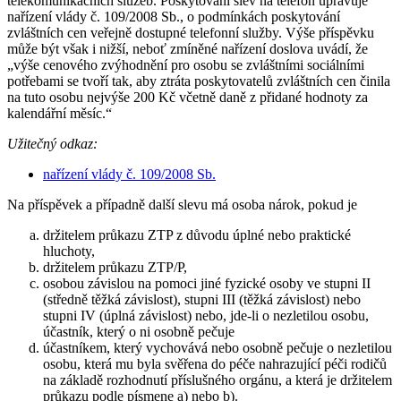
telekomunikačních služeb. Poskytování slev na telefon upravuje
nařízení vlády č. 109/2008 Sb., o podmínkách poskytování
zvláštních cen veřejně dostupné telefonní služby. Výše příspěvku
může být však i nižší, neboť zmíněné nařízení doslova uvádí, že
„výše cenového zvýhodnění pro osobu se zvláštními sociálními
potřebami se tvoří tak, aby ztráta poskytovatelů zvláštních cen činila
na tuto osobu nejvýše 200 Kč včetně daně z přidané hodnoty za
kalendářní měsíc.“
Užitečný odkaz:
nařízení vlády č. 109/2008 Sb.
Na příspěvek a případně další slevu má osoba nárok, pokud je
držitelem průkazu ZTP z důvodu úplné nebo praktické
hluchoty,
držitelem průkazu ZTP/P,
osobou závislou na pomoci jiné fyzické osoby ve stupni II
(středně těžká závislost), stupni III (těžká závislost) nebo
stupni IV (úplná závislost) nebo, jde-li o nezletilou osobu,
účastník, který o ni osobně pečuje
účastníkem, který vychovává nebo osobně pečuje o nezletilou
osobu, která mu byla svěřena do péče nahrazující péči rodičů
na základě rozhodnutí příslušného orgánu, a která je držitelem
průkazu podle písmene a) nebo b).