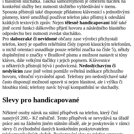
i hlasitosti sluchátka. Takřka samozřejmostí je omezení tlačítek na
konkrétní služby bez nutnosti složitého vyhledávání v menu.
Spousta přístrojů také disponuje přídatnou klávesnicí s jednotlivými
písmeny, které umožňují používat telefon jako přístroj k odesílání
krátkých textových zpráv. Nejen
tělesně handicapovaní
lidé také
jistě ocení funkci dálkového přijetí hovoru a následného hlasitého
odposlechu bez nutnosti zvedat sluchátko.
Pro
slabozraké či nevidomé
občany zase výrobci přichystali
telefon, který je opatřen reliéfními čísly (oproti klasickým telefonům,
u nichž orientaci usnadňuje pouze reliéfní značka na čísle 5), někdy
doplněnými o značky v Braillově písmu a možnost nastavit si tóny
kláves, dále velkými tlačítky i jejich popisem. Klávesnice
u některých přístrojů bývá i podsvícená.
Nedoslýchavým či
neslyšícím
zase jistě velmi pomůže světelná indikace příchozího
hovoru, vibrační vyzvánění apod. Telefony pro nedoslýchavé také
často disponují možností upravit si nejen hlasitost, ale i výšku či
hloubku tónů; telefony navíc bývají kompatibilní se sluchadly.
Slevy pro handicapované
Některé osoby nárok na státní příspěvek na telefon, který činí
nanejvýš 200,– Kč měsíčně. Tento příspěvek se nevydává na úřadě
práce ani na žádném jiném státním úřadě, ale je poskytován v rámci
slevy či zvýhodnění daných konkrétním poskytovatelem