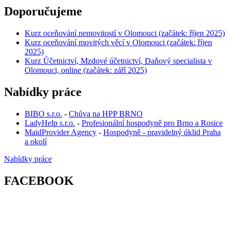
Doporučujeme
Kurz oceňování nemovitostí v Olomouci (začátek: říjen 2025)
Kurz oceňování movitých věcí v Olomouci (začátek: říjen
2025)
Kurz Účetnictví, Mzdové účetnictví, Daňový specialista v
Olomouci, online (začátek: září 2025)
Nabídky práce
BIBO s.r.o.
-
Chůva na HPP BRNO
LadyHelp s.r.o.
-
Profesionální hospodyně pro Brno a Rosice
MaidProvider Agency
-
Hospodyně - pravidelný úklid Praha
a okolí
Nabídky práce
FACEBOOK