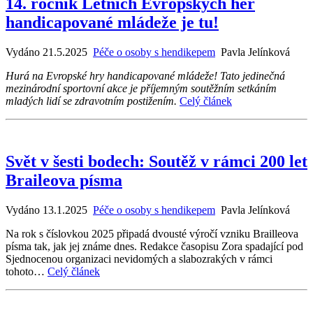
14. ročník Letních Evropských her
handicapované mládeže je tu!
Vydáno 21.5.2025
Péče o osoby s hendikepem
Pavla Jelínková
Hurá na Evropské hry handicapované mládeže! Tato jedinečná
mezinárodní sportovní akce je příjemným soutěžním setkáním
mladých lidí se zdravotním postižením.
Celý článek
Svět v šesti bodech: Soutěž v rámci 200 let
Braileova písma
Vydáno 13.1.2025
Péče o osoby s hendikepem
Pavla Jelínková
Na rok s číslovkou 2025 připadá dvousté výročí vzniku Brailleova
písma tak, jak jej známe dnes. Redakce časopisu Zora spadající pod
Sjednocenou organizaci nevidomých a slabozrakých v rámci
tohoto…
Celý článek