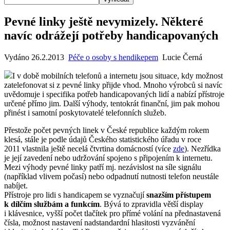
Pevné linky ještě nevymizely. Některé
navíc odrážejí potřeby handicapovaných
Vydáno 26.2.2013
Péče o osoby s hendikepem
Lucie Černá
I v době mobilních telefonů a internetu jsou situace, kdy možnost
zatelefonovat si z pevné linky přijde vhod. Mnoho výrobců si navíc
uvědomuje i specifika potřeb handicapovaných lidí a nabízí přístroje
určené přímo jim. Další výhody, tentokrát finanční, jim pak mohou
přinést i samotní poskytovatelé telefonních služeb.
Přestože počet pevných linek v České republice každým rokem
klesá, stále je podle údajů Českého statistického úřadu v roce
2011 vlastnila ještě necelá čtvrtina domácností (více
zde
). Nezřídka
je její zavedení nebo udržování spojeno s připojením k internetu.
Mezi výhody pevné linky patří mj. nezávislost na síle signálu
(například vlivem počasí) nebo odpadnutí nutnosti telefon neustále
nabíjet.
Přístroje pro lidi s handicapem se vyznačují
snazším přístupem
k dílčím službám a funkcím
. Bývá to zpravidla větší display
i klávesnice, vyšší počet tlačítek pro přímé volání na přednastavená
čísla, možnost nastavení nadstandardní hlasitosti vyzvánění