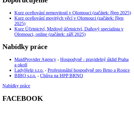
Kurz oceňování nemovitostí v Olomouci (začátek: říjen 2025)
Kurz oceňování movitých věcí v Olomouci (začátek: říjen
2025)
Kurz Účetnictví, Mzdové účetnictví, Daňový specialista v
Olomouci, online (začátek: září 2025)
Nabídky práce
MaidProvider Agency
-
Hospodyně - pravidelný úklid Praha
a okolí
LadyHelp s.r.o.
-
Profesionální hospodyně pro Brno a Rosice
BIBO s.r.o.
-
Chůva na HPP BRNO
Nabídky práce
FACEBOOK