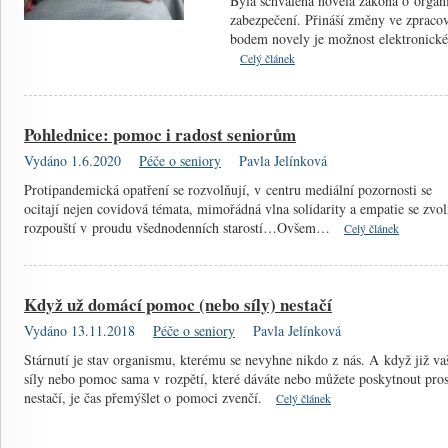
Byla schválena novela zákona o organi
zabezpečení. Přináší změny ve zpraco
bodem novely je možnost elektronick
Celý článek
Pohlednice: pomoc i radost seniorům
Vydáno 1.6.2020
Péče o seniory
Pavla Jelínková
Protipandemická opatření se rozvolňují, v centru mediální pozornosti se
ocitají nejen covidová témata, mimořádná vlna solidarity a empatie se zvo
rozpouští v proudu všednodenních starostí…Ovšem…
Celý článek
Když už domácí pomoc (nebo síly) nestačí
Vydáno 13.11.2018
Péče o seniory
Pavla Jelínková
Stárnutí je stav organismu, kterému se nevyhne nikdo z nás. A když již va
síly nebo pomoc sama v rozpětí, které dáváte nebo můžete poskytnout pros
nestačí, je čas přemýšlet o pomoci zvenčí.
Celý článek