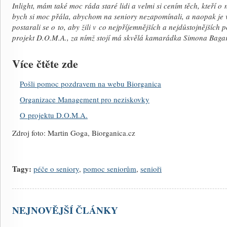
Inlight, mám také moc ráda staré lidi a velmi si cením těch, kteří o
bych si moc přála, abychom na seniory nezapomínali, a naopak je ví
postarali se o to, aby žili v co nejpříjemnějších a nejdůstojnějších
projekt D.O.M.A., za nímž stojí má skvělá kamarádka Simona Baga
Více čtěte zde
Pošli pomoc pozdravem na webu Biorganica
Organizace Management pro neziskovky
O projektu D.O.M.A.
Zdroj foto: Martin Goga, Biorganica.cz
Tagy:
péče o seniory
,
pomoc seniorům
,
senioři
NEJNOVĚJŠÍ ČLÁNKY