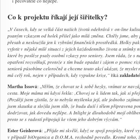
i pečovatelé co nejlépe.
Co k projektu říkají její šiřitelky?
„V časech, kdy se velká část našich životů odehrává v on-line kuli
psaným vzkazem od holek přišel jako milá změna. Chtěly jsme, aby
přesah a nesloužila jen k vybrání finančních prostředků. Holky pa
vyfotit v nějaké milé situaci z jejich každodenního života a snímky
které by posléze psaly osobní vzkazy pro seniory. Jsem ráda, že s 
opatření rozvolňují, protože s tím bude opadat i zájem o pomoc r
seniorů působíme celoročně a chceme touto akcí ukázat, že myslet
zakladate
má celý rok, nejen v případech, kdy vypukne krize,“
říká
Martha Issová
:
„Věřím, že chovat se k sobě hezky, vnímat se navzáj
cesta. Moje máma mi kdysi řekla: ‚Chovej se k lidem tak, jak si přej
(Později jsem zjistila, že to nebyla myšlenka její, ale jednoho zají
jsem skautka a složila jsem slib, že budu duší i tělem připravena po
dodržovat, jak dovedu nejlépe. A Inlight je dlouhodobě mojí oblíbe
proto se s radostí připojuji ke všem jeho dobrým výzvám.“
Ester Geislerová
:
„Přijde mi skvělé, když se spojí projekty, které v
v případě biOrganica a D.O.M.A. rozhodně povedlo. Kromě toho, ž