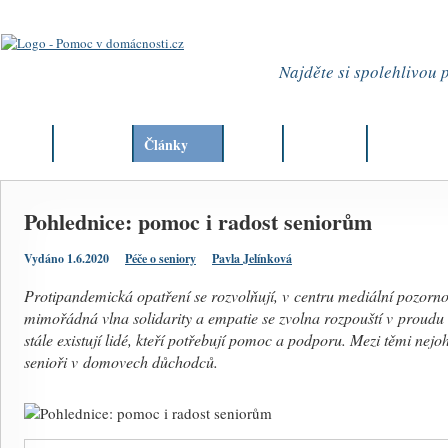
Najděte si spolehlivou
Úvod
Aktuality
Články
Firmy
Můj okres
Kurzy
Pohlednice: pomoc i radost seniorům
Vydáno 1.6.2020
Péče o seniory
Pavla Jelínková
Protipandemická opatření se rozvolňují, v centru mediální pozornos
mimořádná vlna solidarity a empatie se zvolna rozpouští v prou
stále existují lidé, kteří potřebují pomoc a podporu. Mezi těmi nej
senioři v domovech důchodců.