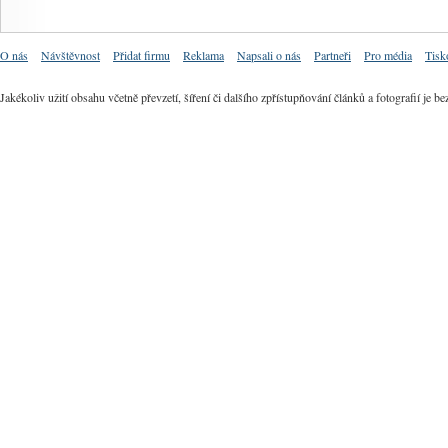
O nás
Návštěvnost
Přidat firmu
Reklama
Napsali o nás
Partneři
Pro média
Tisk
Jakékoliv užití obsahu včetně převzetí, šíření či dalšího zpřístupňování článků a fotografií j