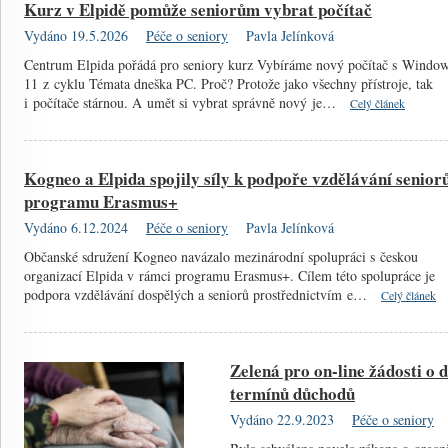
Kurz v Elpidě pomůže seniorům vybrat počítač
Vydáno 19.5.2026
Péče o seniory
Pavla Jelínková
Centrum Elpida pořádá pro seniory kurz Vybíráme nový počítač s Windo
11 z cyklu Témata dneška PC. Proč? Protože jako všechny přístroje, tak
i počítače stárnou. A umět si vybrat správně nový je…
Celý článek
Kogneo a Elpida spojily síly k podpoře vzdělávání senior
programu Erasmus+
Vydáno 6.12.2024
Péče o seniory
Pavla Jelínková
Občanské sdružení Kogneo navázalo mezinárodní spolupráci s českou
organizací Elpida v rámci programu Erasmus+. Cílem této spolupráce je
podpora vzdělávání dospělých a seniorů prostřednictvím e…
Celý článek
Zelená pro on-line žádosti o 
termínů důchodů
Vydáno 22.9.2023
Péče o seniory