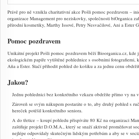
Právě pro ně vznikla charitativní akce Pošli pomoc pozdravem – ini
organizace Management pro neziskovky, společnosti biOrganica zabý
přírodní kosmetiky, Marthy Issové, Petry Nesvačilové, Ani a Ester G
Pomoc pozdravem
Unikátní projekt Pošli pomoc pozdravem běží Bioorganica.cz, kde j
ekologickém papíře vytištěné pohlednice s osobními fotografiemi, kt
Aňa a Ester. Stačí přihodit pohled do košíku a za jednu cenu obdrží
Jakou?
Jednu pohlednici bez konkrétního vzkazu obdržíte přímo vy na 
Zároveň se svým nákupem postaráte o to, aby druhý pohled s 
hereček potěšil konkrétního seniora.
A do třetice – koupí pohledu přispíváte 80 Kč na organizaci Ma
zaštiťuje projekt D.O.M.A., který se snaží aktivně proměňovat soc
nejlépe odpovídaly skutečným lidským potřebám a aby se v sociální