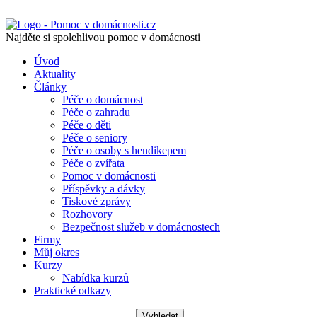
Najděte si spolehlivou pomoc v domácnosti
Úvod
Aktuality
Články
Péče o domácnost
Péče o zahradu
Péče o děti
Péče o seniory
Péče o osoby s hendikepem
Péče o zvířata
Pomoc v domácnosti
Příspěvky a dávky
Tiskové zprávy
Rozhovory
Bezpečnost služeb v domácnostech
Firmy
Můj okres
Kurzy
Nabídka kurzů
Praktické odkazy