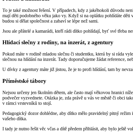
To je také možnost řešení. V případech, kdy z jakéhokoli důvodu není
mají děti podobného věku jako vy. Když si na oplátku pohlídáte děti vz
budou si dělat společnost a zabaví se lépe než sami.
Jsou ale přátelé a kamarádi, kteří rádi dítko pohlídají, byť své třeba ne
Hlídací slečny z rodiny, na inzerát, z agentury
Pokud máte v rodině mladou slečnu či studentku, která by si ráda vylepši
slečnou na hlídání na inzerát. Tady doporučujeme žádat reference, ne
U dívky z agentury máte již jistou, že je to profi hlídání, tam by nevza
Příměstské tábory
Nejsou určeny jen školním dětem, ale často mají věkovou hranici níže.
podvečer vyzvednete. Otázka je, zda právě u vás ve městě či obci tako
v rámci vrstevníků to stojí.
Pedagogický dozor dohlédne, aby dítko mělo pravidelný pitný režim i s
vašeho dítka.
I tady je nutno řešit věc včas a dítě předem přihlásit, aby bylo ještě 