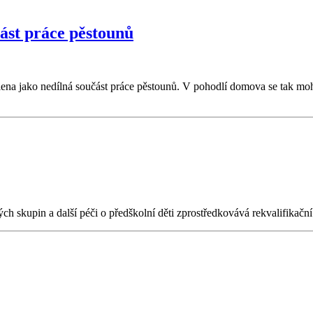
ást práce pěstounů
na jako nedílná součást práce pěstounů. V pohodlí domova se tak mohou
ých skupin a další péči o předškolní děti zprostředkovává rekvalifikačn