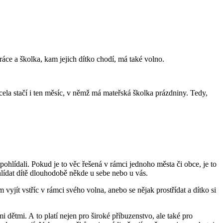
áce a školka, kam jejich dítko chodí, má také volno.
ela stačí i ten měsíc, v němž má mateřská školka prázdniny. Tedy,
ohlídali. Pokud je to věc řešená v rámci jednoho města či obce, je to
hlídat dítě dlouhodobě někde u sebe nebo u vás.
 vyjít vstříc v rámci svého volna, anebo se nějak prostřídat a dítko si
i dětmi. A to platí nejen pro široké příbuzenstvo, ale také pro