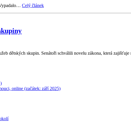
 Vypadalo…
Celý článek
skupiny
žeb dětských skupin. Senátoři schválili novelu zákona, která zajišťuje
)
ouci, online (začátek: září 2025)
okolí