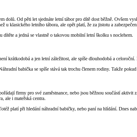
 dolů. Od pěti let sjednáte letní tábor pro dítě dost běžně. Ovšem vyskytu
ž u klasického letního tábora, ale opět platí, že za jistotu a zabezpečení
 dítěte a jedná se vlastně o takovou mobilní letní školku s noclehem.
í krátkodobá a jen letní záležitost, ale spíše dlouhodobá a celoroční.
í. Náhradní babička se spíše stává tak trochu členem rodiny. Takže poku
ré pořádají firmy pro své zaměstnance, nebo jsou běžnou součástí aktiv
, ale i mateřská centra.
Totéž platí při hledání náhradní babičky, nebo paní na hlídání. Dnes na