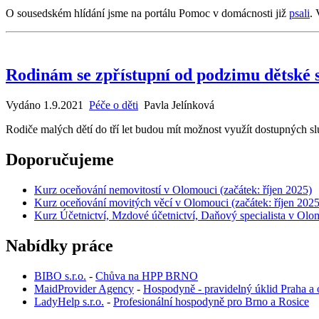
O sousedském hlídání jsme na portálu Pomoc v domácnosti již
psali
.
Rodinám se zpřístupní od podzimu dětské 
Vydáno 1.9.2021
Péče o děti
Pavla Jelínková
Rodiče malých dětí do tří let budou mít možnost využít dostupných slu
Doporučujeme
Kurz oceňování nemovitostí v Olomouci (začátek: říjen 2025)
Kurz oceňování movitých věcí v Olomouci (začátek: říjen 2025
Kurz Účetnictví, Mzdové účetnictví, Daňový specialista v Olom
Nabídky práce
BIBO s.r.o.
-
Chůva na HPP BRNO
MaidProvider Agency
-
Hospodyně - pravidelný úklid Praha a 
LadyHelp s.r.o.
-
Profesionální hospodyně pro Brno a Rosice