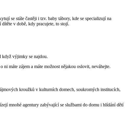
jí se stále častěji i tzv. baby tábory, kde se specializují na
 dítěte v době, kdy pracujete, to stojí.
 I když výjimky se najdou.
d o ni máte zájem a máte možnost nějakou oslovit, neváhejte.
it zájmových kroužků v kulturních domech, soukromých institucích,
bízejí mnohé agentury zabývající se službami do domu i hlídání dětí