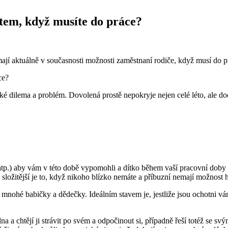
tem, když musíte do práce?
mají aktuálně v současnosti možnosti zaměstnaní rodiče, když musí do pr
é dilema a problém. Dovolená prostě nepokryje nejen celé léto, ale doc
atp.) aby vám v této době vypomohli a dítko během vaší pracovní doby p
složitější je to, když nikoho blízko nemáte a příbuzní nemají možnost 
ro mnohé babičky a dědečky. Ideálním stavem je, jestliže jsou ochotni vám
 a chtějí ji strávit po svém a odpočinout si, případně řeší totéž se svým