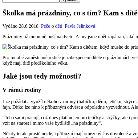
Školka má prázdniny, co s tím? Kam s dítě
Vydáno 28.6.2018
Péče o děti
Pavla Jelínková
Prázdniny již mohutně buší na dveře. A my jsme opět zapátrali, jaké 
Pro mnohé zaměstnané rodiče je zabezpečení dítěte o prázdninách velk
když mají dítě předškolního věku.
Jaké jsou tedy možnosti?
V rámci rodiny
Lze požádat a využít někoho z rodiny (babičku, dědu, tetičku, strýce 
fajn. Dítko lze ráno k příbuzným odvést a odpoledne vyzvednout. Ale 
Třeba sami pracují, což dnes platí nejen pro tetičky a strýčky, ale i p
vzít na starost i mimo vaše bydliště „na prázdniny“.
Někdy to ale prostě nejde, i příbuzní mají omezený čas dovolené a volna