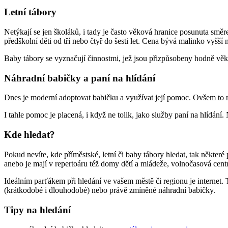
Letní tábory
Netýkají se jen školáků, i tady je často věková hranice posunuta směrem
předškolní děti od tří nebo čtyř do šesti let. Cena bývá malinko vyšší ne
Baby tábory se vyznačují činnostmi, jež jsou přizpůsobeny hodně věku
Náhradní babičky a paní na hlídání
Dnes je moderní adoptovat babičku a využívat její pomoc. Ovšem to nen
I tahle pomoc je placená, i když ne tolik, jako služby paní na hlídán
Kde hledat?
Pokud nevíte, kde příměstské, letní či baby tábory hledat, tak někte
anebo je mají v repertoáru též domy dětí a mládeže, volnočasová centra
Ideálním parťákem při hledání ve vašem městě či regionu je internet. 
(krátkodobé i dlouhodobé) nebo právě zmíněné náhradní babičky.
Tipy na hledání