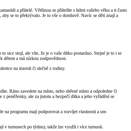
rádi a přátelé. Většinou se přátelíte s lidmi vašeho věku a ti často
 aby se to překrývalo. Je to vše o domluvě. Navíc se děti znají a
sice stojí, ale víte, že je o vaše dítko postaráno. Stejné je to i se
ah k dětem a má nízkou zodpovědnost.
dentce na inzerát či slečně z rodiny.
řadíte. Ráno zavedete na místo, nebo sběrné místo a odpoledne či
z peněženky, ale za jistotu a bezpečí dítka a jeho vyřádění se
zde na programu mají podporovat a rozvíjet vlastnosti a um
jí v turnusech po týdnu), takže lze využít i více turnusů.