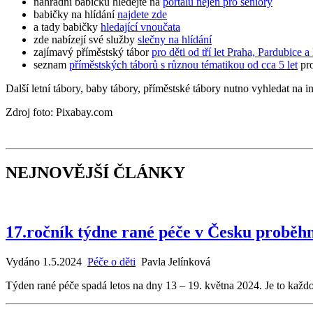
náhradní babičku hledejte na
portálu nejen pro seniory
babičky na hlídání
najdete zde
a tady babičky
hledající vnoučata
zde nabízejí své služby
slečny na hlídání
zajímavý příměstský tábor
pro děti od tří let Praha, Pardubice
seznam
příměstských táborů s různou tématikou od cca 5 let
pro
Další letní tábory, baby tábory, příměstské tábory nutno vyhledat na in
Zdroj foto: Pixabay.com
NEJNOVĚJŠÍ ČLÁNKY
17.ročník týdne rané péče v Česku proběhn
Vydáno 1.5.2024
Péče o děti
Pavla Jelínková
Týden rané péče spadá letos na dny 13 – 19. května 2024. Je to každ