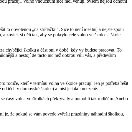
ůchodu pracují. Volno vnoučkům sice rádi věnují, ovšem nejsou ochotni
šit to dovolenou „na střídačku“. Sice to není ideální, a nejste spolu
, a zbytek si dělí tak, aby se pokrylo celé volno ve školce a škole
 za chybějící školku a část oni v době, kdy vy budete pracovat. To
ůdnější a nestojí de facto nic než dobrou vůli vás, a především
 rodiče, kteří v termínu volna ve školce pracují. Jen je potřeba řešit
né od těch v domovské školce) a míst je také omezeně.
 se časy volna ve školkách překrývaly a pomohli tak rodičům. Anebo
ení je, že pokud se vám povede vyřešit prázdniny náhradní školkou,