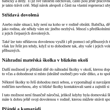
babičky a dědy. Ti již své ratolesti odchovali, často jsou ještě praco
je takto trávit celé. Mají nárok alespoň z části na vlastní regeneraci ub
Střídavá dovolená
Anebo máte situaci, kdy není na koho se v rodině obrátit. Babička, děda
jako rodina, ale někdy vám nic jiného nezbývá. Mnozí s předškolními (al
z jejich čerpaných dovolených.
Také lze tuto střídavou dovolenou využít i při pomoci od příbuzných ta
však lze řešit jen tehdy, když si to dohodnete tak, aby vaše i jejich 
příbuzných.
Náhradní mateřská školka v blízkém okolí
Další možností je přihlásit dítě do náhradní školky v okolí, kterou d
to včas a dohodnout si místo (ideálně osobně) pro vaše dítko, a to sp
Některé školky to řeší dohodou mezi sebou, a vypomáhají si navzáje
rodičům navrhnou, aby si blízké školky kontaktovali sami a zajistili s
I tato možnost není finančně náročná, jelikož kdyby byla domovská šk
máte k dobru ještě svoji dovolenou v rodině, kterou můžete strávit sp
Přátelé a kamarádi