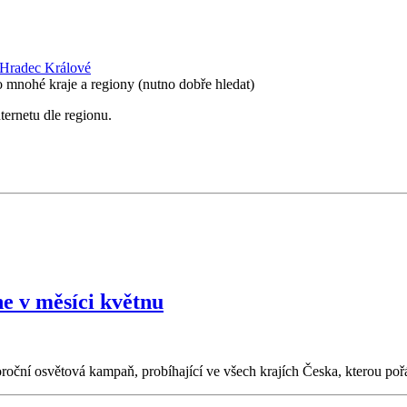
 a Hradec Králové
 mnohé kraje a regiony (nutno dobře hledat)
ternetu dle regionu.
e v měsíci květnu
oroční osvětová kampaň, probíhající ve všech krajích Česka, kterou po