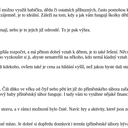
 možno využít babičku, dědu či ostatních příbuzných, často pomohou kama
ájemně, je to ideální. Záleží na tom, kdy a jak vám fungují školky dětí,
mají, nebo je to jejich již odrostlé. To je pak výhra.
la rozpočet, a má přitom dobrý vztah k dětem, je to také řešení. Něco to 
bo vyzkoušet si ji, abyste nenatrefili na někoho, kdo nemá kladný vzt
li kdekoho, ovšem také je cena za hlídání vyšší, než jakou byste dali stu
 Čili dítko ve věku od čtyř nebo pěti let již do příměstského tábora za
vý baby příměstský tábor funguje. I tady vám to vytáhne nějaké finance 
travu, a v rámci možností bylo čisté. Navíc hry a aktivity, které jsou 
volné místo. Je dobré si dopředu domluvit i termín (příměstské tábory býva