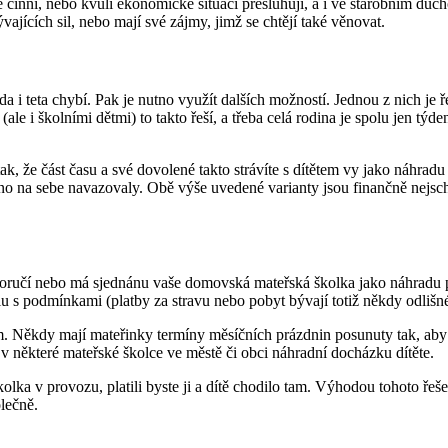
vně činní, nebo kvůli ekonomické situaci přesluhují, a i ve starobním d
ývajících sil, nebo mají své zájmy, jimž se chtějí také věnovat.
 i teta chybí. Pak je nutno využít dalších možností. Jednou z nich je ře
e i školními dětmi) to takto řeší, a třeba celá rodina je spolu jen týden
k, že část času a své dovolené takto strávíte s dítětem vy jako náhradu
volno na sebe navazovaly. Obě výše uvedené varianty jsou finančně nejsch
oporučí nebo má sjednánu vaše domovská mateřská školka jako náhradu pro
olu s podmínkami (platby za stravu nebo pobyt bývají totiž někdy odliš
m. Někdy mají mateřinky termíny měsíčních prázdnin posunuty tak, aby
i v některé mateřské školce ve městě či obci náhradní docházku dítěte.
olka v provozu, platili byste ji a dítě chodilo tam. Výhodou tohoto řeš
olečně.