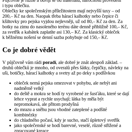
Půjčovné je různé a odvíjí se od materiálu, náročnosti provedení
i typu oblečku.
Oblečky ke společenským příležitostem mají nejvyšší taxy – od
200,– Kč na den. Naopak třeba hárací kalhotky nebo čepice či
kšiltovky pro pejska vyjdou nejlevněji, už od 80,– Kč za den. Za
botky na zimu do nasoleného terénu dáte denně přibližně 100,– Kč,
za svetřík a kabátek zaplatíte asi 130,– Kč. Za klasický obleček
k běžnému nošení se denní sazba pohybuje od 150,– Kč.
Co je dobré vědět
V půjčovně vám rádi
poradí
, ale dobré je znát alespoň základ. –
druhů oblečků je mnoho, od overalů přes šátky, čepičky, návleky na
uši, botičky, hárací kalhotky a svetry až po deky s podšívkou
obleček nemá pejska omezovat v pohybu, ale nebýt ani
nadměrně velký
do deště a mokra se hodí ty vyrobené ze šusťáku, které se dají
lehce vyprat a rychle usychají; látka by měla být
nepromokavá, ale přitom prodyšná
do mrazu a sněhu jsou vhodné zateplené a podšité
kombinézky
do chladného počasí, kdy je sucho, stačí úpletový svetřík
jako společenské se hodí barevné, veselé, různě střižené a
zpracované kreace