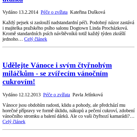
Vydáno 13.2.2014
Péče o zvířata
Kateřina Dušková
Každý pejsek si zaslouží nadstandardní péči. Podobný názor zastává
i majitelka pražského psího salonu Dogtown Linda Procházková.
Kromě standardních psích návštěvníků totiž každý týden zkrášlí
jednoho…
Celý článek
Udělejte Vánoce i svým čtyřnohým
miláčkům - se zvířecím vánočním
cukrovím!
Vydáno 12.12.2013
Péče o zvířata
Pavla Jelínková
Vánoce jsou obdobím radosti, klidu a pohody, ale předchází mu
horečné přípravy ve formě úklidu, nákupů a pečení cukroví, zdobení
vánočního stromku a balení dárků. Ale co vaši čtyřnozí kamarádi?…
Celý článek