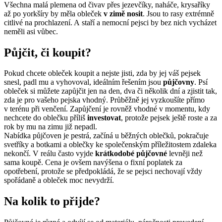
Všechna malá plemena od čivav přes jezevčíky, naháče, krysaříky
až po yorkšíry by měla obleček
v zimě nosit
. Jsou to rasy extrémně
citlivé na prochlazení. A staří a nemocní pejsci by bez nich vycházet
neměli asi vůbec.
Půjčit, či koupit?
Pokud chcete obleček koupit a nejste jisti, zda by jej váš pejsek
snesl, padl mu a vyhovoval, ideálním řešením jsou
půjčovny
. Psí
obleček si můžete zapůjčit jen na den, dva či několik dní a zjistit tak,
zda je pro vašeho pejska vhodný. Průběžně jej vyzkoušíte přímo
v terénu při venčení. Zapůjčení je rovněž vhodné v momentu, kdy
nechcete do oblečku příliš
investovat
, protože pejsek ještě roste a za
rok by mu na zimu již nepadl.
Nabídka půjčoven je pestrá, začíná u běžných oblečků, pokračuje
svetříky a botkami a oblečky ke společenským příležitostem zdaleka
nekončí. V reálu často vyjde
krátkodobé půjčovné
levněji než
sama koupě. Cena je ovšem navýšena o fixní poplatek za
opotřebení, protože se předpokládá, že se pejsci nechovají vždy
spořádaně a obleček moc nevydrží.
Na kolik to přijde?