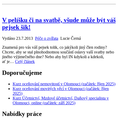
V pelíšku či na svatbě, všude může být váš
pejsek šik!
Vydáno 23.7.2013
Péče o zvířata
Lucie Černá
Znamená pro vás váš pejsek tolik, co jakýkoli jiný člen rodiny?
Chcete, aby se stal plnohodnotnou součástí oslavy vaší svatby nebo
jiného výjimečného dne? Nebo aby byl IN kdykoli a kdekoli,
ať je…
Celý článek
Doporučujeme
Kurz oceňování nemovitostí v Olomouci (začátek: říjen 2025)
Kurz oceňování movitých věcí v Olomouci (začátek: říjen
2025)
Kurz Účetnictví, Mzdové účetnictví, Daňový specialista v
Olomouci, online (začátek: září 2025)
Nabídky práce