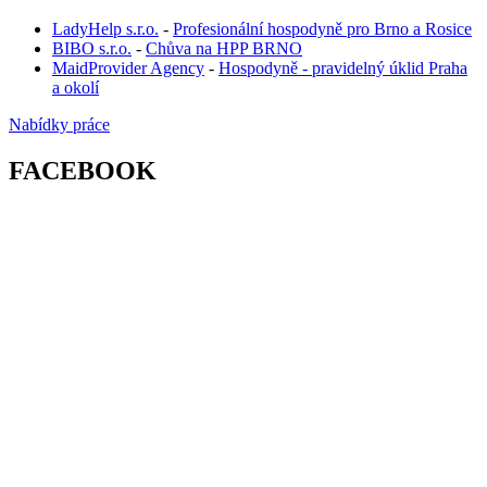
LadyHelp s.r.o.
-
Profesionální hospodyně pro Brno a Rosice
BIBO s.r.o.
-
Chůva na HPP BRNO
MaidProvider Agency
-
Hospodyně - pravidelný úklid Praha
a okolí
Nabídky práce
FACEBOOK