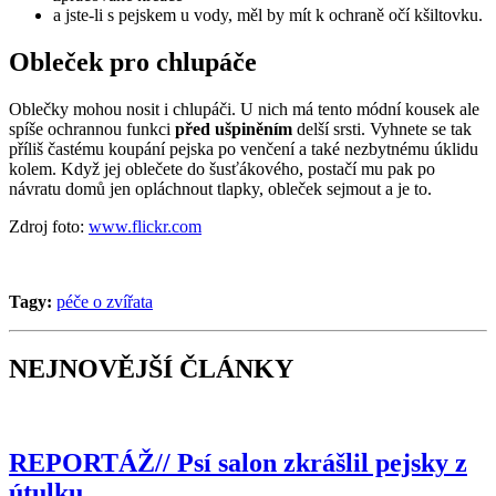
a jste-li s pejskem u vody, měl by mít k ochraně očí kšiltovku.
Obleček pro chlupáče
Oblečky mohou nosit i chlupáči. U nich má tento módní kousek ale
spíše ochrannou funkci
před ušpiněním
delší srsti. Vyhnete se tak
příliš častému koupání pejska po venčení a také nezbytnému úklidu
kolem. Když jej oblečete do šusťákového, postačí mu pak po
návratu domů jen opláchnout tlapky, obleček sejmout a je to.
Zdroj foto:
www.flickr.com
Tagy:
péče o zvířata
NEJNOVĚJŠÍ ČLÁNKY
REPORTÁŽ// Psí salon zkrášlil pejsky z
útulku