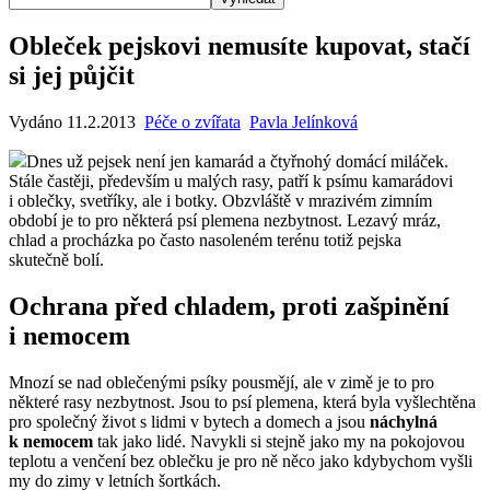
Obleček pejskovi nemusíte kupovat, stačí
si jej půjčit
Vydáno 11.2.2013
Péče o zvířata
Pavla Jelínková
Dnes už pejsek není jen kamarád a čtyřnohý domácí miláček.
Stále častěji, především u malých rasy, patří k psímu kamarádovi
i oblečky, svetříky, ale i botky. Obzvláště v mrazivém zimním
období je to pro některá psí plemena nezbytnost. Lezavý mráz,
chlad a procházka po často nasoleném terénu totiž pejska
skutečně bolí.
Ochrana před chladem, proti zašpinění
i nemocem
Mnozí se nad oblečenými psíky pousmějí, ale v zimě je to pro
některé rasy nezbytnost. Jsou to psí plemena, která byla vyšlechtěna
pro společný život s lidmi v bytech a domech a jsou
náchylná
k nemocem
tak jako lidé. Navykli si stejně jako my na pokojovou
teplotu a venčení bez oblečku je pro ně něco jako kdybychom vyšli
my do zimy v letních šortkách.