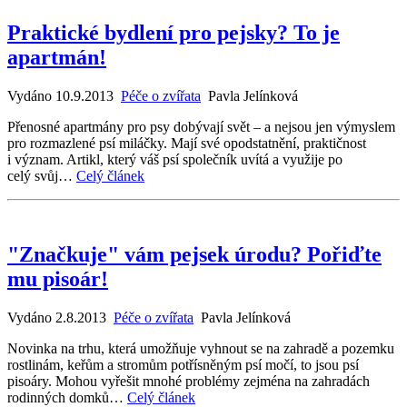
Praktické bydlení pro pejsky? To je
apartmán!
Vydáno 10.9.2013
Péče o zvířata
Pavla Jelínková
Přenosné apartmány pro psy dobývají svět – a nejsou jen výmyslem
pro rozmazlené psí miláčky. Mají své opodstatnění, praktičnost
i význam. Artikl, který váš psí společník uvítá a využije po
celý svůj…
Celý článek
"Značkuje" vám pejsek úrodu? Pořiďte
mu pisoár!
Vydáno 2.8.2013
Péče o zvířata
Pavla Jelínková
Novinka na trhu, která umožňuje vyhnout se na zahradě a pozemku
rostlinám, keřům a stromům potřísněným psí močí, to jsou psí
pisoáry. Mohou vyřešit mnohé problémy zejména na zahradách
rodinných domků…
Celý článek